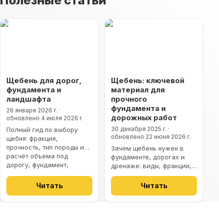
Полезные статьи
Щебень для дорог,
Щебень: ключевой
фундамента и
материал для
ландшафта
прочного
фундамента и
26 января 2026 г.
·
дорожных работ
обновлено
4 июля 2026 г.
30 декабря 2025 г.
·
Полный гид по выбору
обновлено
22 июня 2026 г.
щебня: фракция,
прочность, тип породы и
Зачем щебень нужен в
расчёт объёма под
фундаменте, дорогах и
дорогу, фундамент,
дренаже: виды, фракции,
дренаж и ландшафт в
прочность и типичные
Бобруйске.
ошибки частного
Читать
Читать
строительства.