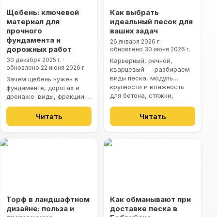
Щебень: ключевой
Как выбрать
материал для
идеальный песок для
прочного
ваших задач
фундамента и
26 января 2026 г.
·
дорожных работ
обновлено
30 июня 2026 г.
30 декабря 2025 г.
·
Карьерный, речной,
обновлено
22 июня 2026 г.
кварцевый — разбираем
виды песка, модуль
Зачем щебень нужен в
крупности и влажность
фундаменте, дорогах и
для бетона, стяжки,
дренаже: виды, фракции,
кладки и ландшафта.
прочность и типичные
ошибки частного
Читать
Читать
строительства.
Торф в ландшафтном
Как обманывают при
дизайне: польза и
доставке песка в