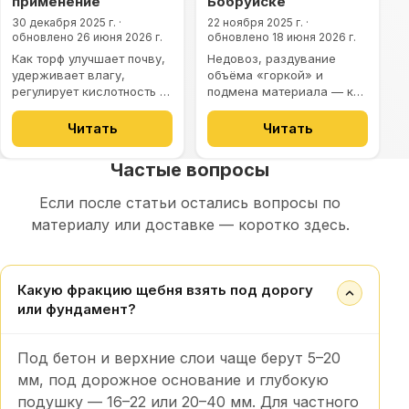
применение
Бобруйске
30 декабря 2025 г.
·
22 ноября 2025 г.
·
обновлено
26 июня 2026 г.
обновлено
18 июня 2026 г.
Как торф улучшает почву,
Недовоз, раздувание
удерживает влагу,
объёма «горкой» и
регулирует кислотность и
подмена материала — как
применяется в клумбах,
проверить кузов, вес и
газонах и мульчировании.
качество песка до
Читать
Читать
выгрузки.
Частые вопросы
Если после статьи остались вопросы по
материалу или доставке — коротко здесь.
Какую фракцию щебня взять под дорогу
или фундамент?
Под бетон и верхние слои чаще берут 5–20
мм, под дорожное основание и глубокую
подушку — 16–22 или 20–40 мм. Для частного