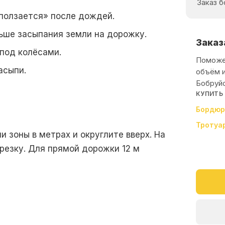
Заказ 
ползается» после дождей.
ьше засыпания земли на дорожку.
Заказ
под колёсами.
Поможе
асыпи.
объём и
Бобруйс
КУПИТЬ
Бордю
Тротуа
и зоны в метрах и округлите вверх. На
резку. Для прямой дорожки 12 м