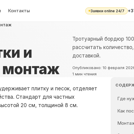
и
Контакты
+3
Заявки online 24/7
онтаж
Тротуарный бордюр 10
ки и
рассчитать количество,
доставкой.
и монтаж
Опубликовано:
10 февраля 2026
1
мин чтения
СОДЕР
 удерживает плитку и
песок
, отделяет
йства. Стандарт для частных
Где ну
высотой 20 см, толщиной 8 см.
Как по
Монтаж