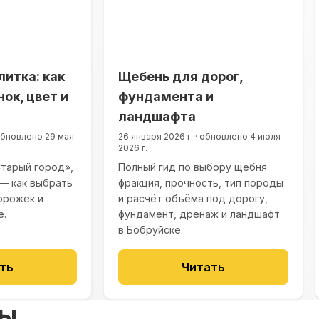
литка: как
Щебень для дорог,
ок, цвет и
фундамента и
ландшафта
бновлено
29 мая
26 января 2026 г.
·
обновлено
4 июля
2026 г.
Старый город»,
Полный гид по выбору щебня:
 — как выбрать
фракция, прочность, тип породы
орожек и
и расчёт объёма под дорогу,
е.
фундамент, дренаж и ландшафт
в Бобруйске.
ть
Читать
сы