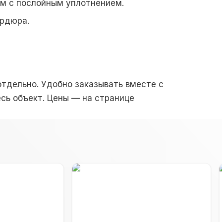
ом с послойным уплотнением.
ордюр
а.
тдельно. Удобно заказывать вместе с
есь объект.
Цены
— на странице